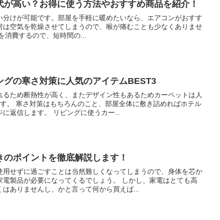
代が高い？お得に使う方法やおすすめ商品を紹介！
い分けが可能です。部屋を手軽に暖めたいなら、エアコンがおすす
房は空気を乾燥させてしまうので、喉が痛むことも少なくありませ
力を消費するので、短時間の...
グの寒さ対策に人気のアイテムBEST3
れるため断熱性が高く、またデザイン性もあるためカーペットは人
詰めればホテル
の一室のような優雅なイメージに返信します。 リビングに使うカー...
きのポイントを徹底解説します！
使用せずに過ごすことは当然難しくなってしまうので、身体を芯か
必要になってくるでしょう。 しかし、家電はとても高
はありませんし、かと言って何から買えば...