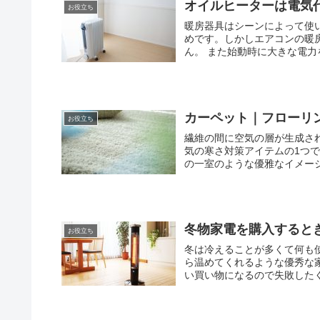
オイルヒーターは電気
お役立ち
暖房器具はシーンによって使
めです。しかしエアコンの暖
ん。 また始動時に大きな電
カーペット｜フローリン
お役立ち
繊維の間に空気の層が生成さ
気の寒さ対策アイテムの1つです。 寒さ対策はもちろんのこと、部屋全体に敷き
冬物家電を購入すると
お役立ち
冬は冷えることが多くて何も
ら温めてくれるような優秀な家電製品が
い買い物になるので失敗したく