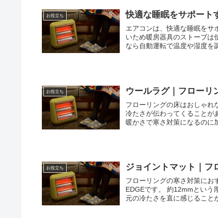
快適な睡眠をサポート
お役立ち
エアコンは、快適な睡眠をサポートする暖房器具で
いため暖房器具のストーブは使いに
なら自動運転で温度や湿度を調
ウールラグ｜フローリン
お役立ち
フローリングの床はおしゃれ
冷たさが伝わってくることがあります。 そんな時にはウールラグを1
暖かさで寒さ対策になるのに加
ジョイントマット｜フロ
お役立ち
フローリングの寒さ対策におすす
EDGEです。 約12mmという厚さがフローリングから足に伝わる冷たさを遮ってくれるので、足