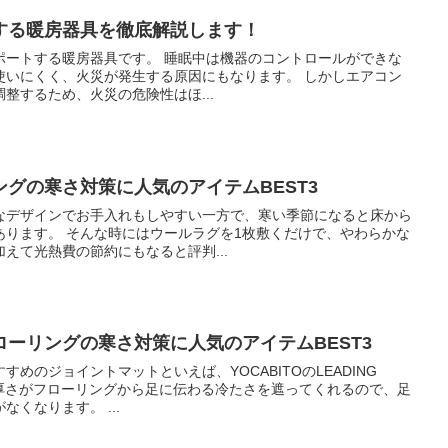
する暖房器具を徹底解説します！
す。 睡眠中は機器のコントロールができな
くく、火災が発生する原因にもなります。 しかしエアコン
整するため、火災の危険性はほ...
グの寒さ対策に人気のアイテムBEST3
なデザインでお手入れもしやすい一方で、寒い季節になると床から
枚敷くだけで、やわらかな
えて光熱費の節約にもなると評判...
ーリングの寒さ対策に人気のアイテムBEST3
めのジョイントマットといえば、YOCABITOのLEADING
元の冷たさを直に感じることがなくなります。 ...