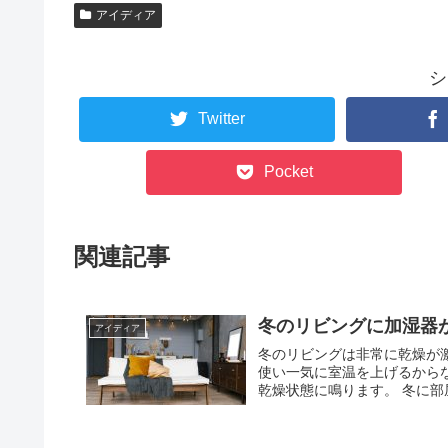
アイディア
シ
Twitter
Pocket
関連記事
冬のリビングに加湿器
アイディア
冬のリビングは非常に乾燥が激しくなります。 それはエア
使い一気に室温を上げるからなのです。 室温が上がると同時に空気
乾燥状態に鳴