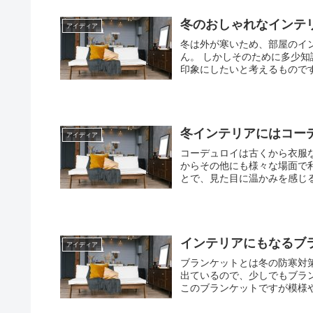
冬のおしゃれなインテ
アイディア
冬は外が寒いため、部屋のイ
ん。 しかしそのために多少知識のある人は男色系のものを数多く取り入れ、部屋全体を暖かい
冬インテリアにはコー
アイディア
コーデュロイは古くから衣服
からその他にも様々な場面で利用されています。 多いの
とで、見た目に温かみを感じる
インテリアにもなるブ
アイディア
ブランケットとは冬の防寒対策として欠か
出ているので、少しでもブラ
このブランケットですが模様や