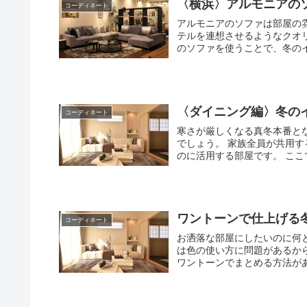
〈横浜〉アルモニアの
コーディネート
アルモニアのソファは部屋の雰囲気
テルを連想させるようなクオリテ
のソファを使うことで、冬のイ
〈ダイニング編〉冬の
コーディネート
寒さが厳しくなる真冬本番と
でしょう。 家族全員が共用する部屋というのがダイニングであり、テレビを見たり食事をとる
のに活用
ワントーンで仕上げる
コーディネート
お洒落な部屋にしたいのに何
は色の使い方に問題があるからです。 冬にピッタリのインテリアコーデ
ワントーンでまとめる方法があ