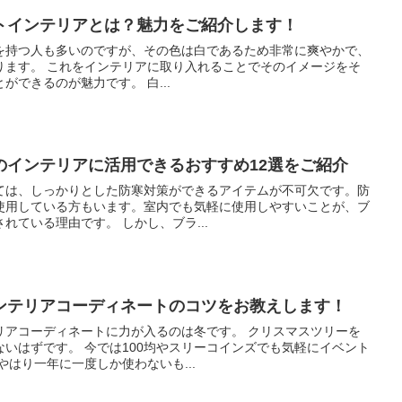
トインテリアとは？魅力をご紹介します！
を持つ人も多いのですが、その色は白であるため非常に爽やかで、
とでそのイメージをそ
のまま部屋の中に持ち込むことができるのが魅力です。 白...
のインテリアに活用できるおすすめ12選をご紹介
ては、しっかりとした防寒対策ができるアイテムが不可欠です。防
使用している方もいます。室内でも気軽に使用しやすいことが、ブ
ランケットが多くの人に愛用されている理由です。 しかし、ブラ...
ンテリアコーディネートのコツをお教えします！
ディネートに力が入るのは冬です。 クリスマスツリーを
リーコインズでも気軽にイベント
用品が帰るので助かります。 やはり一年に一度しか使わないも...